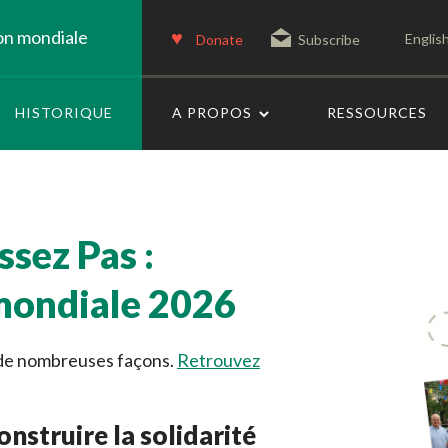
on mondiale
Englis
Donate
Subscribe
HISTORIQUE
A PROPOS
RESSOURCES
ssez Pas
:
mondiale 2026
t de nombreuses façons.
Retrouvez
onstruire la solidarité