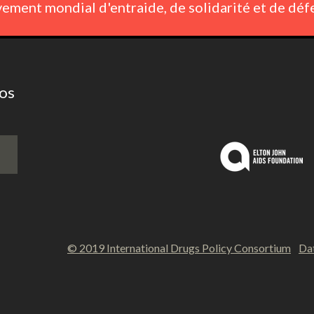
ement mondial d'entraide, de solidarité et de déf
nos
© 2019 International Drugs Policy Consortium
Dat