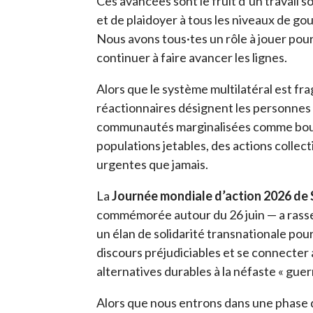
Ces avancées sont le fruit d’un
travail s
et de plaidoyer à tous les niveaux de g
Nous avons tous·tes un rôle à jouer pour
continuer à faire avancer les lignes.
Alors que le système multilatéral est fra
réactionnaires désignent les personnes
communautés marginalisées comme boucs
populations jetables,
des actions collect
urgentes que jamais.
La
Journée mondiale d’action 2026 de
commémorée autour du 26 juin — a rasse
un élan de solidarité transnationale pou
discours préjudiciables et se connecter
alternatives durables à la néfaste « guerr
Alors que nous entrons dans une phase 