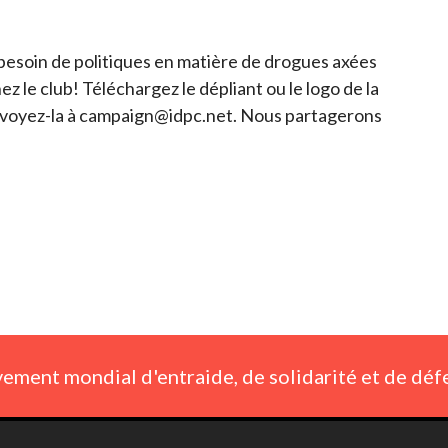
 besoin de politiques en matière de drogues axées
nez le club! Téléchargez le dépliant ou le logo de la
voyez-la à
campaign@idpc.net
. Nous partagerons
ement mondial d'entraide, de solidarité et de déf