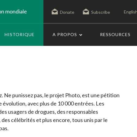
on mondiale
Englis
Donate
Subscribe
HISTORIQUE
A PROPOS
RESSOURCES
 Ne punissez pas, le projet Photo, est une pétition
 évolution, avec plus de 10 000 entrées. Les
 des usagers de drogues, des responsables
es célébrités et plus encore, tous unis par le
pas.