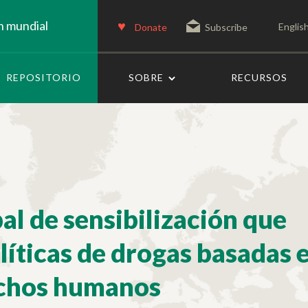
n mundial
Englis
Donate
Subscribe
REPOSITORIO
SOBRE
RECURSOS
l de sensibilización que
líticas de drogas basadas 
rechos humanos