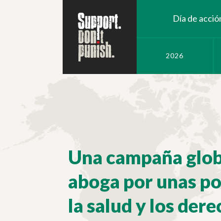
Día de acció
2026
Una campaña globa
aboga por unas po
la salud y los de