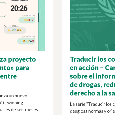
nza proyecto
Traducir los 
nto» para
en acción – Car
 entre
sobre el info
de drogas, red
derecho a la s
anza un nuevo
" (Twinning
La serie "Traducir los
pares de seis meses
desglosa normas y orie