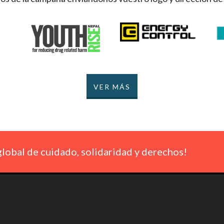
VER MÁS
lobal de cuidado, solidaridad y derechos!